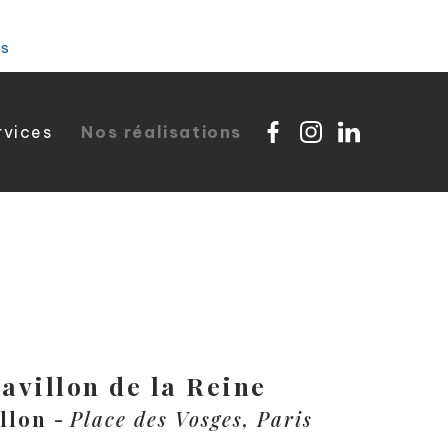
es
rvices
Nos réalisations
avillon de la Reine
llon -
Place des Vosges, Paris