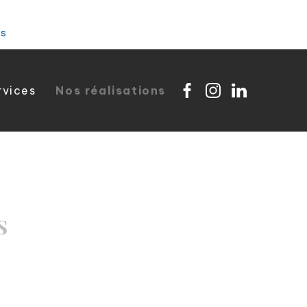
es
rvices
Nos réalisations
s